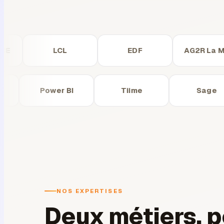
LCL
EDF
AG2R La Mond
Jira
Power BI
Tiime
NOS EXPERTISES
Deux métiers, p