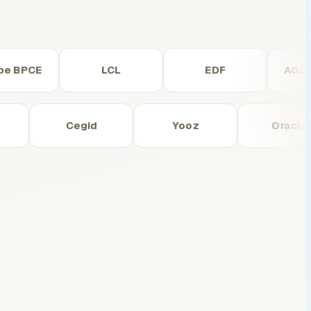
BPCE
LCL
EDF
AG2R La
SAP
Cegid
Yooz
O