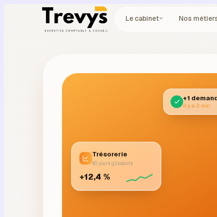
Le cabinet
Nos métier
+1 demand
il y a 2 min
Trésorerie
90 jours glissants
+12,4 %