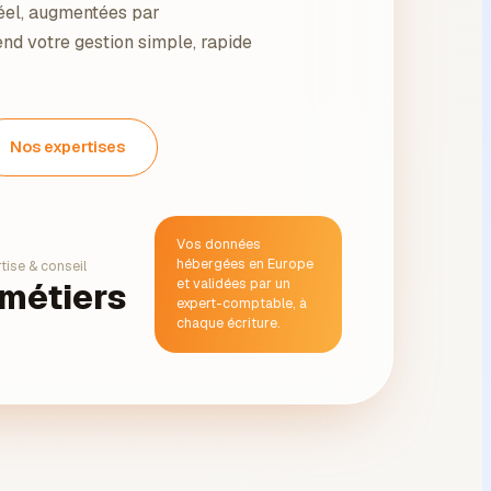
éel, augmentées par
 rend votre gestion simple, rapide
Nos expertises
Vos données
hébergées en Europe
tise & conseil
et validées par un
 métiers
expert-comptable, à
chaque écriture.