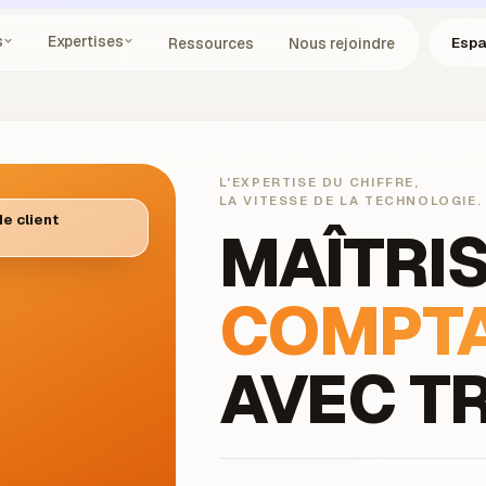
s
Expertises
Espa
Ressources
Nous rejoindre
L'EXPERTISE DU CHIFFRE,
LA VITESSE DE LA TECHNOLOGIE.
e client
MAÎTRI
COMPTA
AVEC T