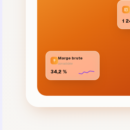
1 
Marge brute
consolidée
34,2 %