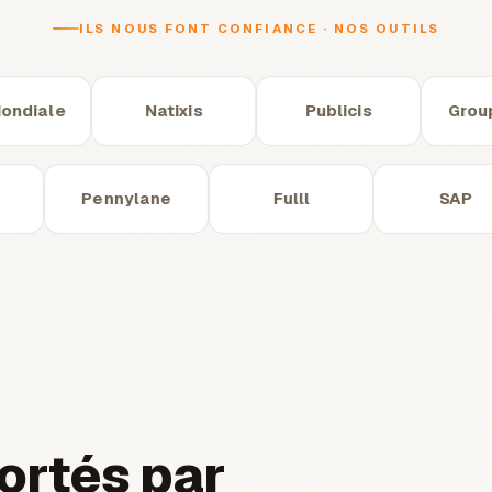
ILS NOUS FONT CONFIANCE · NOS OUTILS
iale
Natixis
Publicis
Groupe 
Sage
Pennylane
Fulll
ortés par