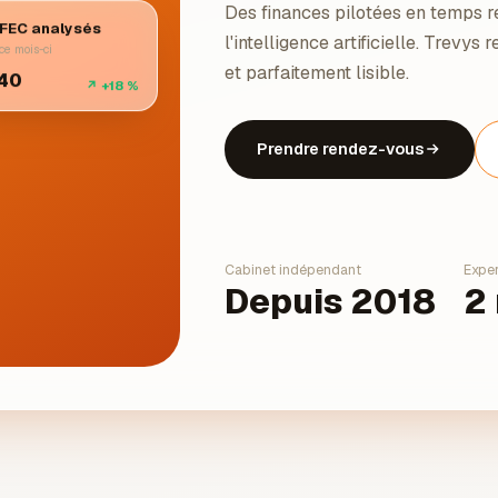
Des finances pilotées en temps r
FEC analysés
l'intelligence artificielle. Trevys
ce mois-ci
et parfaitement lisible.
240
↗ +18 %
Prendre rendez-vous
Cabinet indépendant
Exper
Depuis 2018
2